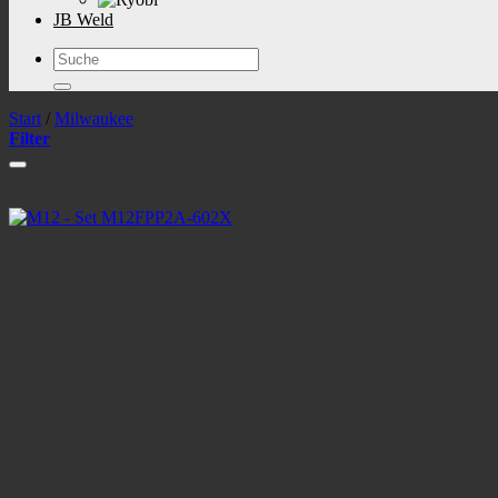
JB Weld
Suchen
nach:
Start
/
Milwaukee
Filter