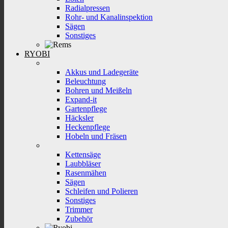
Radialpressen
Rohr- und Kanalinspektion
Sägen
Sonstiges
RYOBI
Akkus und Ladegeräte
Beleuchtung
Bohren und Meißeln
Expand-it
Gartenpflege
Häcksler
Heckenpflege
Hobeln und Fräsen
Kettensäge
Laubbläser
Rasenmähen
Sägen
Schleifen und Polieren
Sonstiges
Trimmer
Zubehör