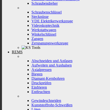
Schraubendreher
Schraubenschlüssel
Stecknüsse
VDE Elektrikerwerkzeuge
Videoskoptechnik
Werkstattwagen
Winkelschlüssel
Zangen
Zerspanungswerkzeuge
REMS
Abschneiden und Anfasen
Aufweiten und Aushalsen
Axialpressen
Biegen
Diamant-Kernbohren
Druckprüfen
Einfrieren
Entfeuchten
Gewindeschneiden
Kunststoffrohr-Schweißen
Löten