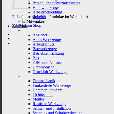
Persönliche Schutzausrüstung
Handwerkzeuge
Arbeitsbekleidung
Es befinden sich keine Produkte im Warenkorb.
Zubehör
Zurück zum Shop
KS Tools
Abzieher
Akku Werkzeuge
Arbeitsschutz
Bauwerkzeuge
Betriebseinrichtung
Bits
DIN- und Normteile
Drehmoment
Druckluft Werkzeuge
Feinmechanik
Funkenfreie Werkzeuge
Hammer und Äxte
Lichttechnik
Meißel
Rostfreie Werkzeuge
Sanitär- und Installation
Schneid- und Schabwerkzeuge