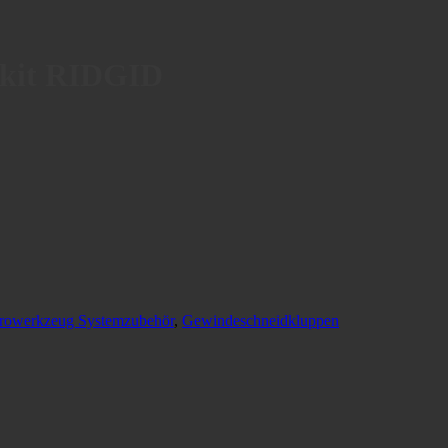
rkit RIDGID
trowerkzeug Systemzubehör
,
Gewindeschneidkluppen