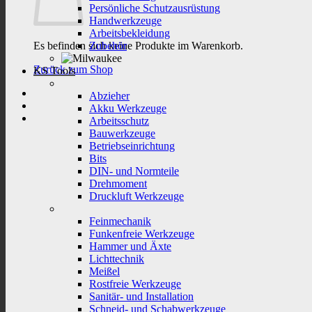
Persönliche Schutzausrüstung
Handwerkzeuge
Arbeitsbekleidung
Es befinden sich keine Produkte im Warenkorb.
Zubehör
Zurück zum Shop
KS Tools
Abzieher
Akku Werkzeuge
Arbeitsschutz
Bauwerkzeuge
Betriebseinrichtung
Bits
DIN- und Normteile
Drehmoment
Druckluft Werkzeuge
Feinmechanik
Funkenfreie Werkzeuge
Hammer und Äxte
Lichttechnik
Meißel
Rostfreie Werkzeuge
Sanitär- und Installation
Schneid- und Schabwerkzeuge