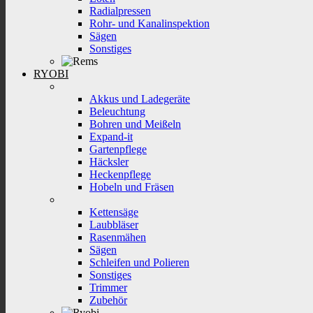
Radialpressen
Rohr- und Kanalinspektion
Sägen
Sonstiges
RYOBI
Akkus und Ladegeräte
Beleuchtung
Bohren und Meißeln
Expand-it
Gartenpflege
Häcksler
Heckenpflege
Hobeln und Fräsen
Kettensäge
Laubbläser
Rasenmähen
Sägen
Schleifen und Polieren
Sonstiges
Trimmer
Zubehör