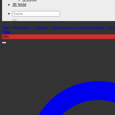
JB Weld
Suchen
nach:
Start
/
Milwaukee
/
Zubehör
/
Elektrowerkzeug Systemzubehör
/
Gew
Filter
-8%