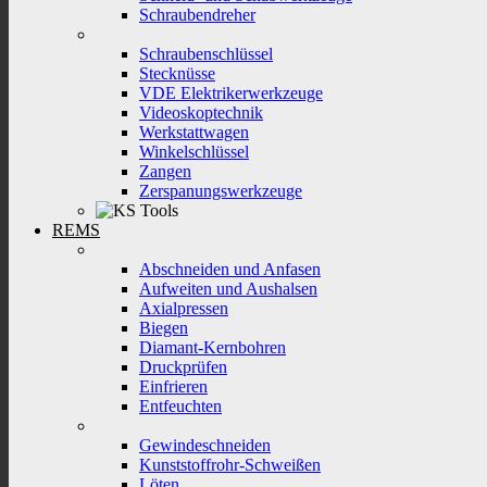
Schraubendreher
Schraubenschlüssel
Stecknüsse
VDE Elektrikerwerkzeuge
Videoskoptechnik
Werkstattwagen
Winkelschlüssel
Zangen
Zerspanungswerkzeuge
REMS
Abschneiden und Anfasen
Aufweiten und Aushalsen
Axialpressen
Biegen
Diamant-Kernbohren
Druckprüfen
Einfrieren
Entfeuchten
Gewindeschneiden
Kunststoffrohr-Schweißen
Löten