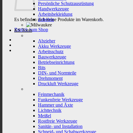
Persönliche Schutzausrüstung
Handwerkzeuge
Arbeitsbekleidung
Es befinden sich keine Produkte im Warenkorb.
Zubehör
Zurück zum Shop
KS Tools
Abzieher
Akku Werkzeuge
Arbeitsschutz
Bauwerkzeuge
Betriebseinrichtung
Bits
DIN- und Normteile
Drehmoment
Druckluft Werkzeuge
Feinmechanik
Funkenfreie Werkzeuge
Hammer und Äxte
Lichttechnik
Meißel
Rostfreie Werkzeuge
Sanitär- und Installation
Schneid- und Schabwerkzeuge