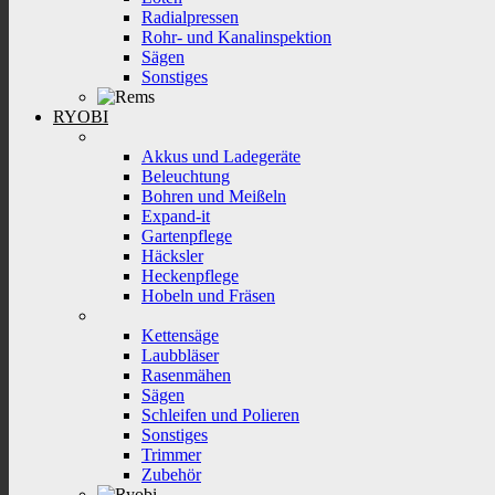
Radialpressen
Rohr- und Kanalinspektion
Sägen
Sonstiges
RYOBI
Akkus und Ladegeräte
Beleuchtung
Bohren und Meißeln
Expand-it
Gartenpflege
Häcksler
Heckenpflege
Hobeln und Fräsen
Kettensäge
Laubbläser
Rasenmähen
Sägen
Schleifen und Polieren
Sonstiges
Trimmer
Zubehör