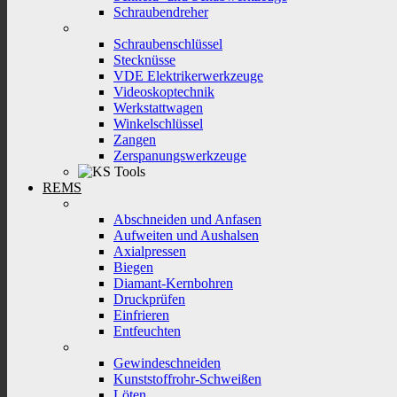
Schraubendreher
Schraubenschlüssel
Stecknüsse
VDE Elektrikerwerkzeuge
Videoskoptechnik
Werkstattwagen
Winkelschlüssel
Zangen
Zerspanungswerkzeuge
REMS
Abschneiden und Anfasen
Aufweiten und Aushalsen
Axialpressen
Biegen
Diamant-Kernbohren
Druckprüfen
Einfrieren
Entfeuchten
Gewindeschneiden
Kunststoffrohr-Schweißen
Löten