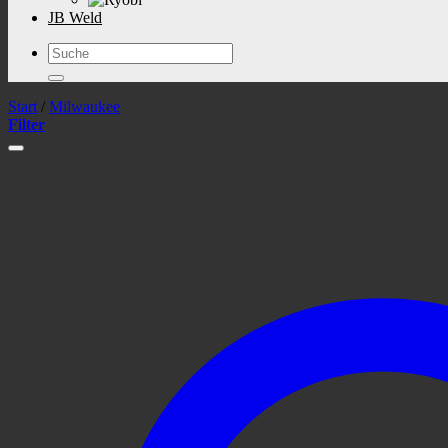
JB Weld
Suchen
nach:
Start
/
Milwaukee
Filter