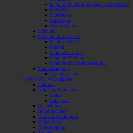
Kapp- und Gehrungssägen + Arbeitstische
Kreissägen
Säbelsägen
Stichsägen
Trennschleifer
Schleifen
Schleifen und Polieren
Geradschleifer
Polierer
Schleifer 115 mm
Schleifer 230 mm
Schleifer mit Staubabsaugung
Staubabsaugung
Absaugsysteme
MX FUEL™ Equipment
Abbruch
Akkus und Ladegeräte
Akkus
Ladegerät
Beleuchtung
Betonverdichter
Diamant-Kernbohren
Generatoren
Rohrreinigung
Trennen