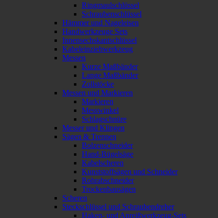
Ringmaulschlüssel
Schraubenschlüssel
Hämmer und Nageleisen
Handwerkzeuge Sets
Innensechskantschlüssel
Kabeleinziehwerkzeug
Messen
Kurze Maßbänder
Lange Maßbänder
Zollstöcke
Messen und Markieren
Markieren
Messwinkel
Schlagschnüre
Messer und Klingen
Sägen & Trennen
Bolzenschneider
Hand-Bügelsäge
Kabelscheren
Kunststoffsägen und Schneider
Rohrabschneider
Trockenbausägen
Scheren
Steckschlüssel und Schraubendreher
Haken- und Anreißwerkzeug-Sets