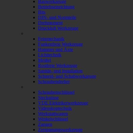
Bauwerkzeuge
Betriebseinrichtung
Bits
DIN- und Normteile
Drehmoment
Druckluft Werkzeuge
Feinmechanik
Funkenfreie Werkzeuge
Hammer und Äxte
Lichttechnik
Meißel
Rostfreie Werkzeuge
Sanitär- und Installation
Schneid- und Schabwerkzeuge
Schraubendreher
Schraubenschlüssel
Stecknüsse
VDE Elektrikerwerkzeuge
Videoskoptechnik
Werkstattwagen
Winkelschlüssel
Zangen
Zerspanungswerkzeuge