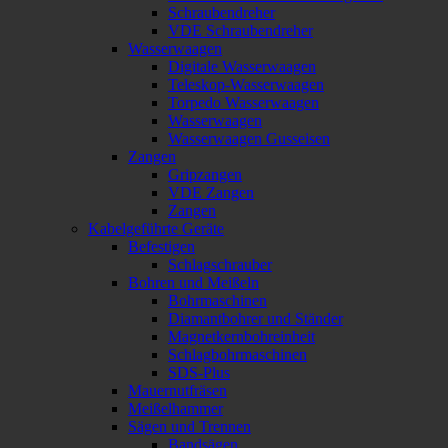
Schraubendreher
VDE Schraubendreher
Wasserwaagen
Digitale Wasserwaagen
Teleskop-Wasserwaagen
Torpedo Wasserwaagen
Wasserwaagen
Wasserwaagen Gusseisen
Zangen
Gripzangen
VDE Zangen
Zangen
Kabelgeführte Geräte
Befestigen
Schlagschrauber
Bohren und Meißeln
Bohrmaschinen
Diamantbohrer und Ständer
Magnetkernbohreinheit
Schlagbohrmaschinen
SDS-Plus
Mauernutfräsen
Meißelhammer
Sägen und Trennen
Bandsägen