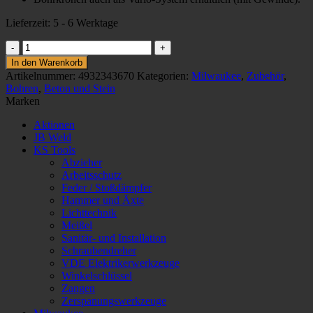
Lieferzeit:
5 - 6 Werktage
AUFNAHMESCHAFT
F.
In den Warenkorb
SDS.MAX
Artikelnummer:
4932343670
Kategorien:
Milwaukee
,
Zubehör
,
BOHRKR.
Bohren
,
Beton und Stein
450MM
Marken
Menge
Aktionen
JB Weld
KS Tools
Abzieher
Arbeitsschutz
Feder / Stoßdämpfer
Hammer und Äxte
Lichttechnik
Meißel
Sanitär- und Installation
Schraubendreher
VDE Elektrikerwerkzeuge
Winkelschlüssel
Zangen
Zerspanungswerkzeuge