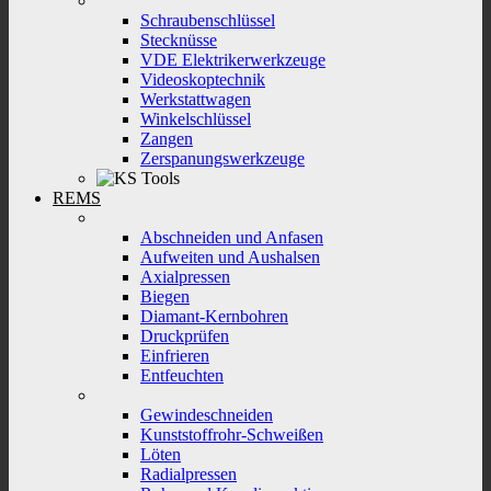
Schraubenschlüssel
Stecknüsse
VDE Elektrikerwerkzeuge
Videoskoptechnik
Werkstattwagen
Winkelschlüssel
Zangen
Zerspanungswerkzeuge
REMS
Abschneiden und Anfasen
Aufweiten und Aushalsen
Axialpressen
Biegen
Diamant-Kernbohren
Druckprüfen
Einfrieren
Entfeuchten
Gewindeschneiden
Kunststoffrohr-Schweißen
Löten
Radialpressen