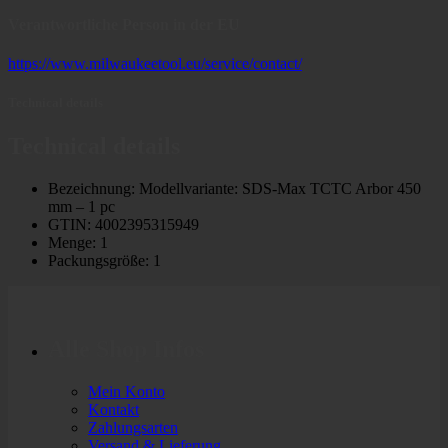
Verantwortliche Person in der EU
https://www.milwaukeetool.eu/service/contact/
Technical details
Technical details
Bezeichnung: Modellvariante: SDS-Max TCTC Arbor 450
mm – 1 pc
GTIN: 4002395315949
Menge: 1
Packungsgröße: 1
Alle Shop Infos
Mein Konto
Kontakt
Zahlungsarten
Versand & Lieferung