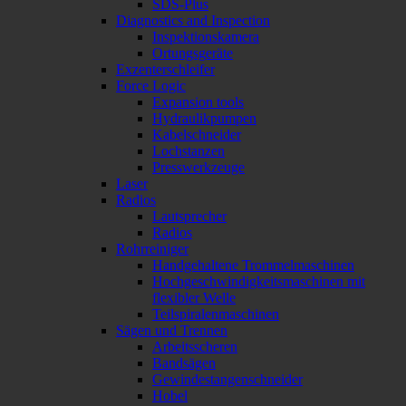
SDS-Plus
Diagnostics and Inspection
Inspektionskamera
Ortungsgeräte
Exzenterschleifer
Force Logic
Expansion tools
Hydraulikpumpen
Kabelschneider
Lochstanzen
Presswerkzeuge
Laser
Radios
Lautsprecher
Radios
Rohrreiniger
Handgehaltene Trommelmaschinen
Hochgeschwindigkeitsmaschinen mit
flexibler Welle
Teilspiralenmaschinen
Sägen und Trennen
Arbeitsscheren
Bandsägen
Gewindestangenschneider
Hobel