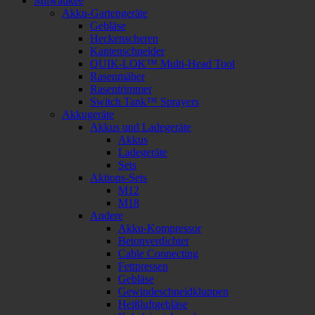
Milwaukee
Akku-Gartengeräte
Gebläse
Heckenscheren
Kantenschneider
QUIK-LOK™ Multi-Head Tool
Rasenmäher
Rasentrimmer
Switch Tank™ Sprayers
Akkugeräte
Akkus und Ladegeräte
Akkus
Ladegeräte
Sets
Aktions-Sets
M12
M18
Andere
Akku-Kompressor
Betonverdichter
Cable Connecting
Fettpressen
Gebläse
Gewindeschneidkluppen
Heißluftgebläse