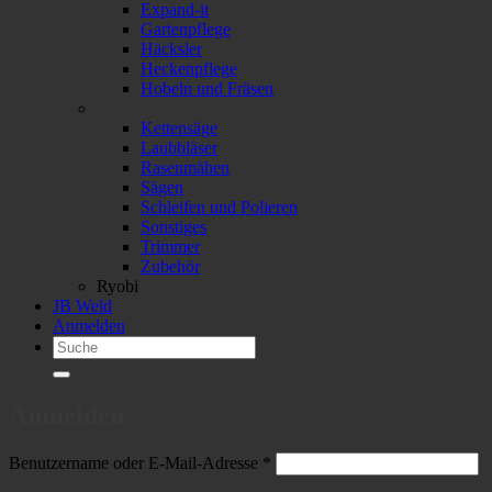
Expand-it
Gartenpflege
Häcksler
Heckenpflege
Hobeln und Fräsen
Kettensäge
Laubbläser
Rasenmähen
Sägen
Schleifen und Polieren
Sonstiges
Trimmer
Zubehör
Ryobi
JB Weld
Anmelden
Suchen
nach:
Anmelden
Erforderlich
Benutzername oder E-Mail-Adresse
*