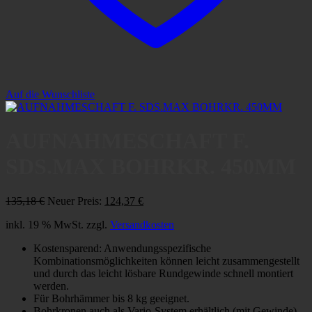
Auf die Wunschliste
AUFNAHMESCHAFT F.
SDS.MAX BOHRKR. 450MM
Ursprünglicher
Aktueller
135,18
€
Neuer Preis:
124,37
€
Preis
Preis
inkl. 19 % MwSt.
zzgl.
Versandkosten
war:
ist:
135,18 €
124,37 €.
Kostensparend: Anwendungsspezifische
Kombinationsmöglichkeiten können leicht zusammengestellt
und durch das leicht lösbare Rundgewinde schnell montiert
werden.
Für Bohrhämmer bis 8 kg geeignet.
Bohrkronen auch als Vario-System erhältlich (mit Gewinde).