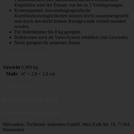
Empfohlen wird der Einsatz von bis zu 3 Verlängerungen.
Kostensparend: Anwendungsspezifische
Kombinationsmöglichkeiten können leicht zusammengestellt
und durch das leicht lösbare Rundgewinde schnell montiert
werden.
Für Bohrhämmer bis 8 kg geeignet.
Bohrkronen auch als Vario-System erhältlich (mit Gewinde).
Nicht geeignet für armierten Beton.
Zusätzliche Informationen
Gewicht
0,909 kg
Maße
47 × 2,8 × 2,8 cm
Produktsicherheit
Produktsicherheit
Herstellerinformationen
Milwaukee, Techtronic Industries GmbH, Max-Eyth-Str. 10, 71364
Winnenden