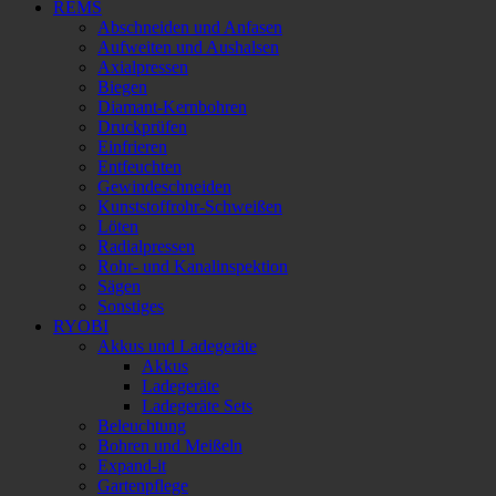
REMS
Abschneiden und Anfasen
Aufweiten und Aushalsen
Axialpressen
Biegen
Diamant-Kernbohren
Druckprüfen
Einfrieren
Entfeuchten
Gewindeschneiden
Kunststoffrohr-Schweißen
Löten
Radialpressen
Rohr- und Kanalinspektion
Sägen
Sonstiges
RYOBI
Akkus und Ladegeräte
Akkus
Ladegeräte
Ladegeräte Sets
Beleuchtung
Bohren und Meißeln
Expand-it
Gartenpflege