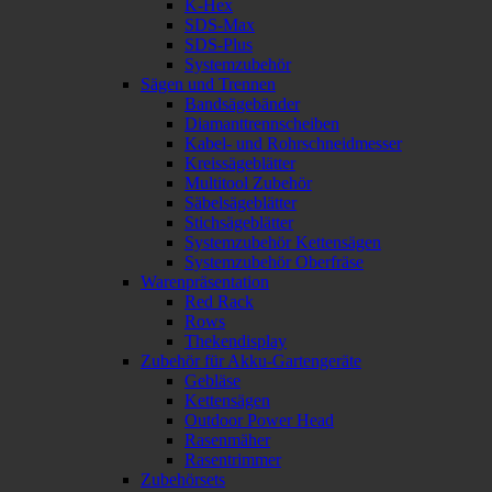
K-Hex
SDS-Max
SDS-Plus
Systemzubehör
Sägen und Trennen
Bandsägebänder
Diamanttrennscheiben
Kabel- und Rohrschneidmesser
Kreissägeblätter
Multitool Zubehör
Säbelsägeblätter
Stichsägeblätter
Systemzubehör Kettensägen
Systemzubehör Oberfräse
Warenpräsentation
Red Rack
Rows
Thekendisplay
Zubehör für Akku-Gartengeräte
Gebläse
Kettensägen
Outdoor Power Head
Rasenmäher
Rasentrimmer
Zubehörsets