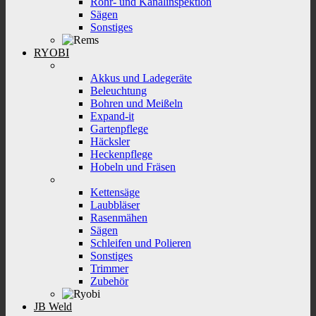
Rohr- und Kanalinspektion
Sägen
Sonstiges
RYOBI
Akkus und Ladegeräte
Beleuchtung
Bohren und Meißeln
Expand-it
Gartenpflege
Häcksler
Heckenpflege
Hobeln und Fräsen
Kettensäge
Laubbläser
Rasenmähen
Sägen
Schleifen und Polieren
Sonstiges
Trimmer
Zubehör
JB Weld