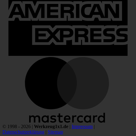
M
© 1998 - 2026 |
Werkzeug1x1.de
|
Impressum
|
Datenschutzerklärung
|
Sitemap