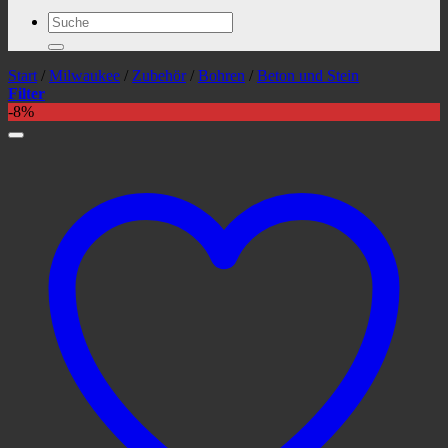
Suchen
nach:
Start
/
Milwaukee
/
Zubehör
/
Bohren
/
Beton und Stein
Filter
-8%