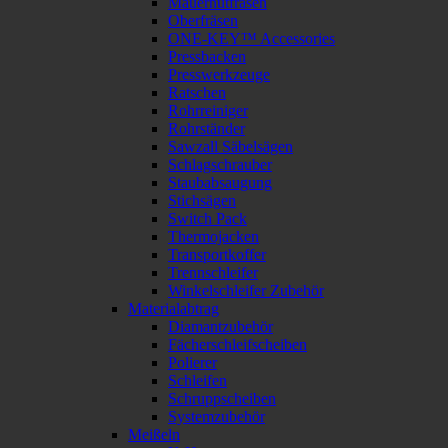
Mauernutfräsen
Oberfräsen
ONE-KEY™ Accessories
Pressbacken
Presswerkzeuge
Ratschen
Rohrreiniger
Rohrständer
Sawzall Säbelsägen
Schlagschrauber
Staubabsaugung
Stichsägen
Switch Pack
Thermojacken
Transportkoffer
Trennschleifer
Winkelschleifer Zubehör
Materialabtrag
Diamantzubehör
Fächerschleifscheiben
Polierer
Schleifen
Schruppscheiben
Systemzubehör
Meißeln