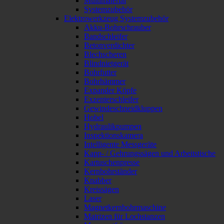
Multimaterial
Systemzubehör
Elektrowerkzeug Systemzubehör
Akku-Bohrschrauber
Bandschleifer
Betonverdichter
Blechscheren
Blindnietgerät
Bohrfutter
Bohrhämmer
Expander Köpfe
Exzenterschleifer
Gewindeschneidkluppen
Hobel
Hydraulikpumpen
Inspektionskamera
Intelligente Messgeräte
Kapp- / Gehrungssägen und Arbeitstische
Kartuschenpresse
Kernbohrständer
Knabber
Kreissägen
Laser
Magnetkernbohrmaschine
Matrizen für Lochstanzen