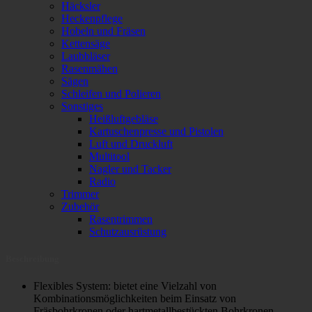
Häcksler
Heckenpflege
Hobeln und Fräsen
Kettensäge
Laubbläser
Rasenmähen
Sägen
Schleifen und Polieren
Sonstiges
Heißluftgebläse
Kartuschenpresse und Pistolen
Luft und Druckluft
Multitool
Nagler und Tacker
Radio
Trimmer
Zubehör
Rasentrimmen
Schutzausrüstung
Beschreibung
Flexibles System: bietet eine Vielzahl von
Kombinationsmöglichkeiten beim Einsatz von
Fräsbohrkronen oder hartmetallbestückten Bohrkronen.