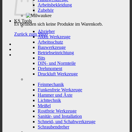
Arbeitsbekleidung
Zubehör
KS Tools
Es befinden sich keine Produkte im Warenkorb.
Abzieher
Zurück zum Shop
Akku Werkzeuge
Arbeitsschutz
Bauwerkzeuge
Betriebseinrichtung
Bits
DIN- und Normteile
Drehmoment
Druckluft Werkzeuge
Feinmechanik
Funkenfreie Werkzeuge
Hammer und Äxte
Lichttechnik
Meißel
Rostfreie Werkzeuge
Sanitär- und Installation
Schneid- und Schabwerkzeuge
Schraubendreher