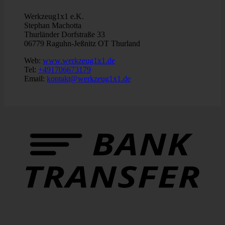
Werkzeug1x1 e.K.
Stephan Machotta
Thurländer Dorfstraße 33
06779 Raguhn-Jeßnitz OT Thurland
Web:
www.werkzeug1x1.de
Tel:
+491706673179
Email:
kontakt@werkzeug1x1.de
B
T
P