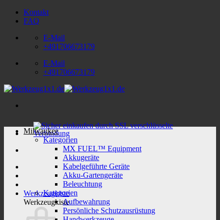
Zum
Kontakt
Inhalt
FAQ
springen
E-Mail
+491706673179
E-Mail
+491706673179
Milwaukee
Kategorien
MX FUEL™ Equipment
Akkugeräte
Kabelgeführte Geräte
Akku-Gartengeräte
Beleuchtung
Kategorien
Werkzeugkiste
Aufbewahrung
Werkzeugkiste
Persönliche Schutzausrüstung
Handwerkzeuge