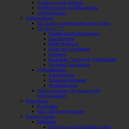
Heizjacken und -pullover
Kopfbedeckung und Mundschutz
Oberbekleidung
Aufbewahrung
HD Boxen, Koffereinlagen und Trolleys
PACKOUT™
Adapter und Koffereinlagen
Basiselemente
Koffer & Boxen
Koffer mit Schubladen
Organiser
Rucksäcke, Taschen & Arbeitsplatten
Werkstatt-Organisation
Werkstattwagen
Arbeitsflächen
Schaumstoffeinlagen
Werkstattwagen
Werkzeugtaschen, Rucksäcke und
Werkzeuggürtel
Beleuchtung
Baustrahler
Stirn- und Taschenlampen
Handwerkzeuge
Befestigen
Ratschen- und Steckschlüssel-Sets