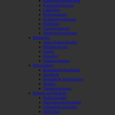
Kabeleinziehwerkzeug
Kartuschenpressen
Lötkolben
Reifenaufrauer
Rotationswerkzeuge
Rührgerät
Transferpumpen
Werkzeugverfolgung
Befestigen
Akku-Bohrschrauber
Blindnietgeräte
Nagler
Ratschen
Schlagschrauber
Beleuchtung
Baustellenbeleuchtung
Handlicht
Persönliche Beleuchtung
Strahler
Turmbeleuchtung
Bohren und Meißeln
Bohrschrauber
Magnetkernbohreinheit
Schlagbohrschrauber
SDS-Max