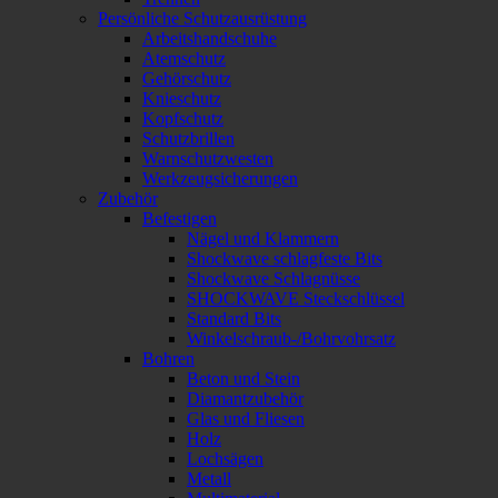
Persönliche Schutzausrüstung
Arbeitshandschuhe
Atemschutz
Gehörschutz
Knieschutz
Kopfschutz
Schutzbrillen
Warnschutzwesten
Werkzeugsicherungen
Zubehör
Befestigen
Nägel und Klammern
Shockwave schlagfeste Bits
Shockwave Schlagnüsse
SHOCKWAVE Steckschlüssel
Standard Bits
Winkelschraub-/Bohrvohrsatz
Bohren
Beton und Stein
Diamantzubehör
Glas und Fliesen
Holz
Lochsägen
Metall