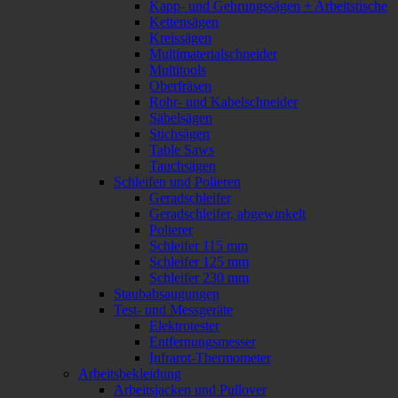
Kapp- und Gehrungssägen + Arbeitstische
Kettensägen
Kreissägen
Multimaterialschneider
Multitools
Oberfräsen
Rohr- und Kabelschneider
Säbelsägen
Stichsägen
Table Saws
Tauchsägen
Schleifen und Polieren
Geradschleifer
Geradschleifer, abgewinkelt
Polierer
Schleifer 115 mm
Schleifer 125 mm
Schleifer 230 mm
Staubabsaugungen
Test- und Messgeräte
Elektrotester
Entfernungsmesser
Infrarot-Thermometer
Arbeitsbekleidung
Arbeitsjacken und Pullover