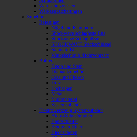
Schutzbrillen
Warnschutzwesten
Werkzeugsicherungen
Zubehör
Befestigen
Nägel und Klammern
Shockwave schlagfeste Bits
Shockwave Schlagnüsse
SHOCKWAVE Steckschlüssel
Standard Bits
Winkelschraub-/Bohrvohrsatz
Bohren
Beton und Stein
Diamantzubehör
Glas und Fliesen
Holz
Lochsägen
Metall
Multimaterial
Systemzubehör
Elektrowerkzeug Systemzubehör
Akku-Bohrschrauber
Bandschleifer
Betonverdichter
Blechscheren