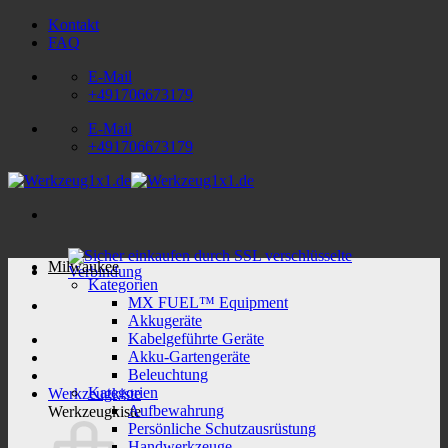
Zum
Kontakt
Inhalt
FAQ
springen
E-Mail
+491706673179
E-Mail
+491706673179
Milwaukee
Kategorien
MX FUEL™ Equipment
Akkugeräte
Kabelgeführte Geräte
Akku-Gartengeräte
Beleuchtung
Kategorien
Werkzeugkiste
Aufbewahrung
Werkzeugkiste
Persönliche Schutzausrüstung
Handwerkzeuge