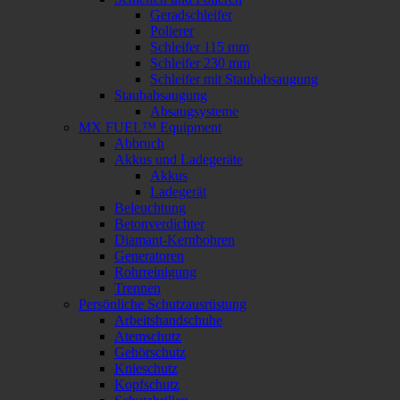
Geradschleifer
Polierer
Schleifer 115 mm
Schleifer 230 mm
Schleifer mit Staubabsaugung
Staubabsaugung
Absaugsysteme
MX FUEL™ Equipment
Abbruch
Akkus und Ladegeräte
Akkus
Ladegerät
Beleuchtung
Betonverdichter
Diamant-Kernbohren
Generatoren
Rohrreinigung
Trennen
Persönliche Schutzausrüstung
Arbeitshandschuhe
Atemschutz
Gehörschutz
Knieschutz
Kopfschutz