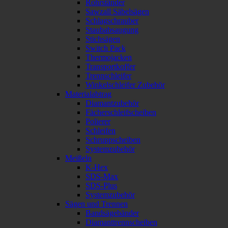
Rohrständer
Sawzall Säbelsägen
Schlagschrauber
Staubabsaugung
Stichsägen
Switch Pack
Thermojacken
Transportkoffer
Trennschleifer
Winkelschleifer Zubehör
Materialabtrag
Diamantzubehör
Fächerschleifscheiben
Polierer
Schleifen
Schruppscheiben
Systemzubehör
Meißeln
K-Hex
SDS-Max
SDS-Plus
Systemzubehör
Sägen und Trennen
Bandsägebänder
Diamanttrennscheiben