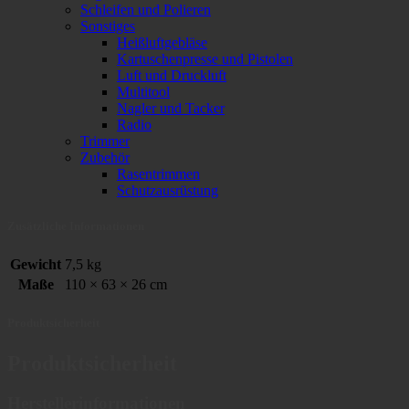
Schleifen und Polieren
Sonstiges
Heißluftgebläse
Kartuschenpresse und Pistolen
Luft und Druckluft
Multitool
Nagler und Tacker
Radio
Trimmer
Zubehör
Rasentrimmen
Schutzausrüstung
Zusätzliche Informationen
Gewicht
7,5 kg
Maße
110 × 63 × 26 cm
Produktsicherheit
Produktsicherheit
Herstellerinformationen