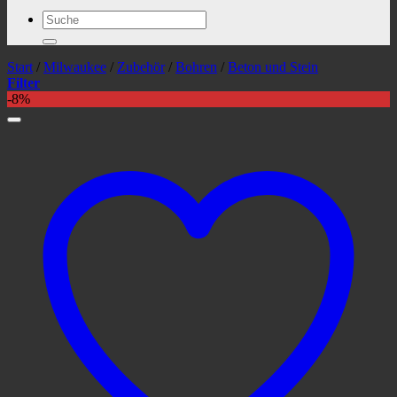
Suchen
nach:
Start
/
Milwaukee
/
Zubehör
/
Bohren
/
Beton und Stein
Filter
-8%