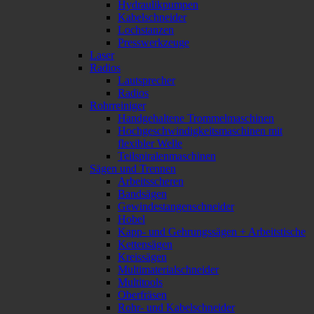
Hydraulikpumpen
Kabelschneider
Lochstanzen
Presswerkzeuge
Laser
Radios
Lautsprecher
Radios
Rohrreiniger
Handgehaltene Trommelmaschinen
Hochgeschwindigkeitsmaschinen mit
flexibler Welle
Teilspiralenmaschinen
Sägen und Trennen
Arbeitsscheren
Bandsägen
Gewindestangenschneider
Hobel
Kapp- und Gehrungssägen + Arbeitstische
Kettensägen
Kreissägen
Multimaterialschneider
Multitools
Oberfräsen
Rohr- und Kabelschneider