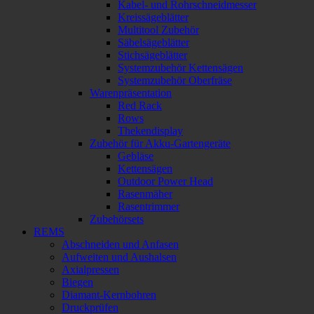
Kabel- und Rohrschneidmesser
Kreissägeblätter
Multitool Zubehör
Säbelsägeblätter
Stichsägeblätter
Systemzubehör Kettensägen
Systemzubehör Oberfräse
Warenpräsentation
Red Rack
Rows
Thekendisplay
Zubehör für Akku-Gartengeräte
Gebläse
Kettensägen
Outdoor Power Head
Rasenmäher
Rasentrimmer
Zubehörsets
REMS
Abschneiden und Anfasen
Aufweiten und Aushalsen
Axialpressen
Biegen
Diamant-Kernbohren
Druckprüfen