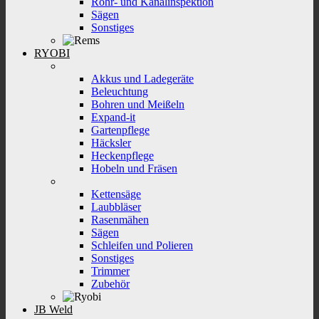
Rohr- und Kanalinspektion
Sägen
Sonstiges
RYOBI
Akkus und Ladegeräte
Beleuchtung
Bohren und Meißeln
Expand-it
Gartenpflege
Häcksler
Heckenpflege
Hobeln und Fräsen
Kettensäge
Laubbläser
Rasenmähen
Sägen
Schleifen und Polieren
Sonstiges
Trimmer
Zubehör
JB Weld