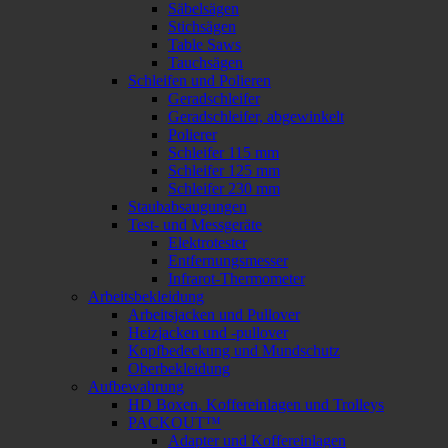
Säbelsägen
Stichsägen
Table Saws
Tauchsägen
Schleifen und Polieren
Geradschleifer
Geradschleifer, abgewinkelt
Polierer
Schleifer 115 mm
Schleifer 125 mm
Schleifer 230 mm
Staubabsaugungen
Test- und Messgeräte
Elektrotester
Entfernungsmesser
Infrarot-Thermometer
Arbeitsbekleidung
Arbeitsjacken und Pullover
Heizjacken und -pullover
Kopfbedeckung und Mundschutz
Oberbekleidung
Aufbewahrung
HD Boxen, Koffereinlagen und Trolleys
PACKOUT™
Adapter und Koffereinlagen