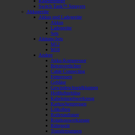
Rasentrimmer
Switch Tank™ Sprayers
Akkugeräte
Akkus und Ladegeräte
Akkus
Ladegeräte
Sets
Aktions-Sets
M12
M18
Andere
Akku-Kompressor
Betonverdichter
Cable Connecting
Fettpressen
Gebläse
Gewindeschneidkluppen
Heißluftgebläse
Kabeleinziehwerkzeug
Kartuschenpressen
Lötkolben
Reifenaufrauer
Rotationswerkzeuge
Rührgerät
Transferpumpen