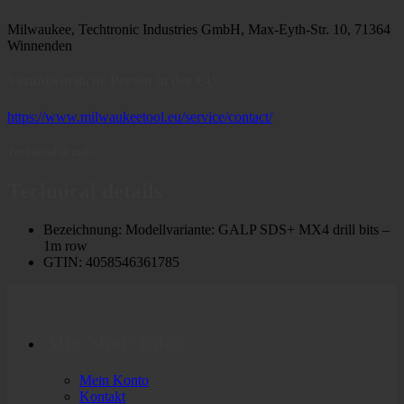
Milwaukee, Techtronic Industries GmbH, Max-Eyth-Str. 10, 71364
Winnenden
Verantwortliche Person in der EU
https://www.milwaukeetool.eu/service/contact/
Technical details
Technical details
Bezeichnung: Modellvariante: GALP SDS+ MX4 drill bits –
1m row
GTIN: 4058546361785
Alle Shop Infos
Mein Konto
Kontakt