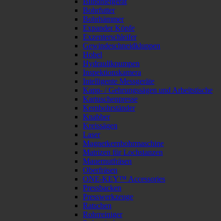
Blindnietgerät
Bohrfutter
Bohrhämmer
Expander Köpfe
Exzenterschleifer
Gewindeschneidkluppen
Hobel
Hydraulikpumpen
Inspektionskamera
Intelligente Messgeräte
Kapp- / Gehrungssägen und Arbeitstische
Kartuschenpresse
Kernbohrständer
Knabber
Kreissägen
Laser
Magnetkernbohrmaschine
Matrizen für Lochstanzen
Mauernutfräsen
Oberfräsen
ONE-KEY™ Accessories
Pressbacken
Presswerkzeuge
Ratschen
Rohrreiniger