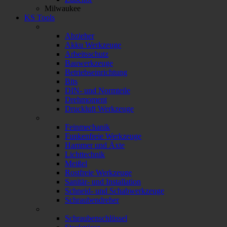
Milwaukee
KS Tools
Abzieher
Akku Werkzeuge
Arbeitsschutz
Bauwerkzeuge
Betriebseinrichtung
Bits
DIN- und Normteile
Drehmoment
Druckluft Werkzeuge
Feinmechanik
Funkenfreie Werkzeuge
Hammer und Äxte
Lichttechnik
Meißel
Rostfreie Werkzeuge
Sanitär- und Installation
Schneid- und Schabwerkzeuge
Schraubendreher
Schraubenschlüssel