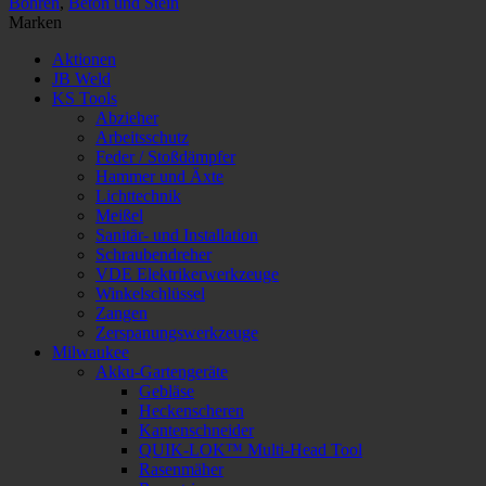
Bohren
,
Beton und Stein
MX4
Marken
GALP
Menge
Aktionen
JB Weld
KS Tools
Abzieher
Arbeitsschutz
Feder / Stoßdämpfer
Hammer und Äxte
Lichttechnik
Meißel
Sanitär- und Installation
Schraubendreher
VDE Elektrikerwerkzeuge
Winkelschlüssel
Zangen
Zerspanungswerkzeuge
Milwaukee
Akku-Gartengeräte
Gebläse
Heckenscheren
Kantenschneider
QUIK-LOK™ Multi-Head Tool
Rasenmäher