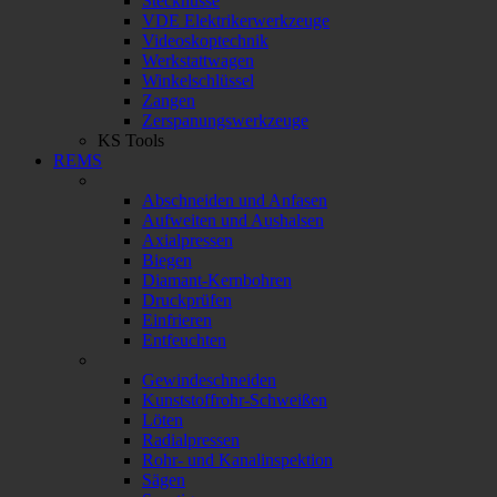
Stecknüsse
VDE Elektrikerwerkzeuge
Videoskoptechnik
Werkstattwagen
Winkelschlüssel
Zangen
Zerspanungswerkzeuge
KS Tools
REMS
Abschneiden und Anfasen
Aufweiten und Aushalsen
Axialpressen
Biegen
Diamant-Kernbohren
Druckprüfen
Einfrieren
Entfeuchten
Gewindeschneiden
Kunststoffrohr-Schweißen
Löten
Radialpressen
Rohr- und Kanalinspektion
Sägen