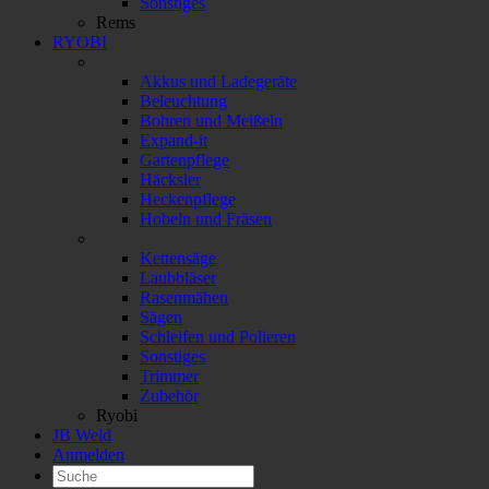
Sonstiges
Rems
RYOBI
Akkus und Ladegeräte
Beleuchtung
Bohren und Meißeln
Expand-it
Gartenpflege
Häcksler
Heckenpflege
Hobeln und Fräsen
Kettensäge
Laubbläser
Rasenmähen
Sägen
Schleifen und Polieren
Sonstiges
Trimmer
Zubehör
Ryobi
JB Weld
Anmelden
Suchen