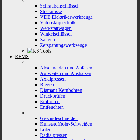
Schraubenschlüssel
Stecknüsse
VDE Elektrikerwerkzeuge
Videoskoptechnik
Werkstattwagen
Winkelschlüssel
Zangen
Zerspanungswerkzeuge
REMS
Abschneiden und Anfasen
Aufweiten und Aushalsen
Axialpressen
Biegen
Diamant-Kernbohren
Druckprüfen
Einfrieren
Entfeuchten
Gewindeschneiden
Kunststoffrohr-Schweißen
Löten
Radialpressen