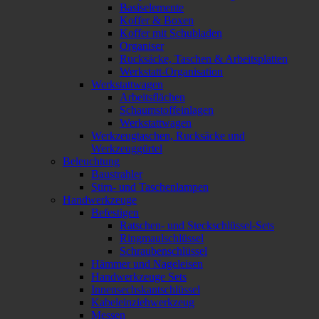
Basiselemente
Koffer & Boxen
Koffer mit Schubladen
Organiser
Rucksäcke, Taschen & Arbeitsplatten
Werkstatt-Organisation
Werkstattwagen
Arbeitsflächen
Schaumstoffeinlagen
Werkstattwagen
Werkzeugtaschen, Rucksäcke und
Werkzeuggürtel
Beleuchtung
Baustrahler
Stirn- und Taschenlampen
Handwerkzeuge
Befestigen
Ratschen- und Steckschlüssel-Sets
Ringmaulschlüssel
Schraubenschlüssel
Hämmer und Nageleisen
Handwerkzeuge Sets
Innensechskantschlüssel
Kabeleinziehwerkzeug
Messen