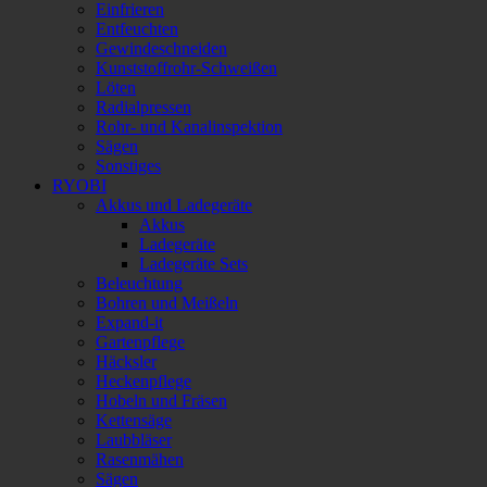
Einfrieren
Entfeuchten
Gewindeschneiden
Kunststoffrohr-Schweißen
Löten
Radialpressen
Rohr- und Kanalinspektion
Sägen
Sonstiges
RYOBI
Akkus und Ladegeräte
Akkus
Ladegeräte
Ladegeräte Sets
Beleuchtung
Bohren und Meißeln
Expand-it
Gartenpflege
Häcksler
Heckenpflege
Hobeln und Fräsen
Kettensäge
Laubbläser
Rasenmähen
Sägen