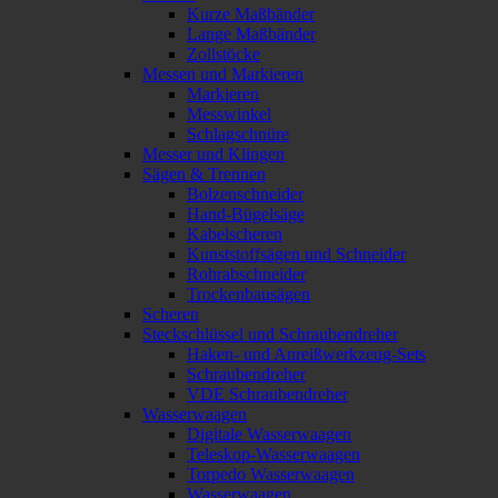
Kurze Maßbänder
Lange Maßbänder
Zollstöcke
Messen und Markieren
Markieren
Messwinkel
Schlagschnüre
Messer und Klingen
Sägen & Trennen
Bolzenschneider
Hand-Bügelsäge
Kabelscheren
Kunststoffsägen und Schneider
Rohrabschneider
Trockenbausägen
Scheren
Steckschlüssel und Schraubendreher
Haken- und Anreißwerkzeug-Sets
Schraubendreher
VDE Schraubendreher
Wasserwaagen
Digitale Wasserwaagen
Teleskop-Wasserwaagen
Torpedo Wasserwaagen
Wasserwaagen