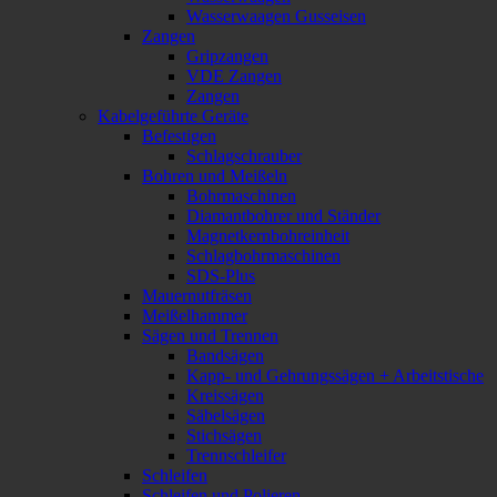
Wasserwaagen Gusseisen
Zangen
Gripzangen
VDE Zangen
Zangen
Kabelgeführte Geräte
Befestigen
Schlagschrauber
Bohren und Meißeln
Bohrmaschinen
Diamantbohrer und Ständer
Magnetkernbohreinheit
Schlagbohrmaschinen
SDS-Plus
Mauernutfräsen
Meißelhammer
Sägen und Trennen
Bandsägen
Kapp- und Gehrungssägen + Arbeitstische
Kreissägen
Säbelsägen
Stichsägen
Trennschleifer
Schleifen
Schleifen und Polieren