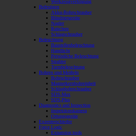
Werkzeugverfolgung
Befestigen
Akku-Bohrschrauber
Blindnietgeräte
Nagler
Ratschen
Schlagschrauber
Beleuchtung
Baustellenbeleuchtung
Handlicht
Persönliche Beleuchtung
Strahler
Turmbeleuchtung
Bohren und Meißeln
Bohrschrauber
Magnetkernbohreinheit
Schlagbohrschrauber
SDS-Max
SDS-Plus
Diagnostics and Inspection
Inspektionskamera
Ortungsgeräte
Exzenterschleifer
Force Logic
Expansion tools