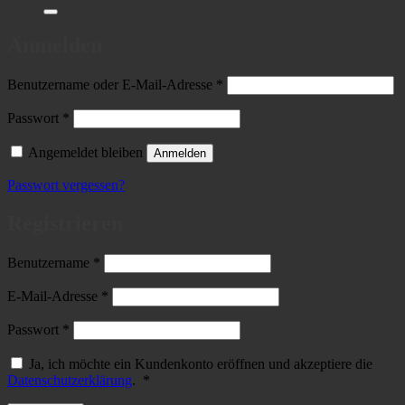
nach:
Anmelden
Erforderlich
Benutzername oder E-Mail-Adresse
*
Erforderlich
Passwort
*
Angemeldet bleiben
Anmelden
Passwort vergessen?
Registrieren
Erforderlich
Benutzername
*
Erforderlich
E-Mail-Adresse
*
Erforderlich
Passwort
*
Ja, ich möchte ein Kundenkonto eröffnen und akzeptiere die
Erforderlich
Datenschutzerklärung
.
*