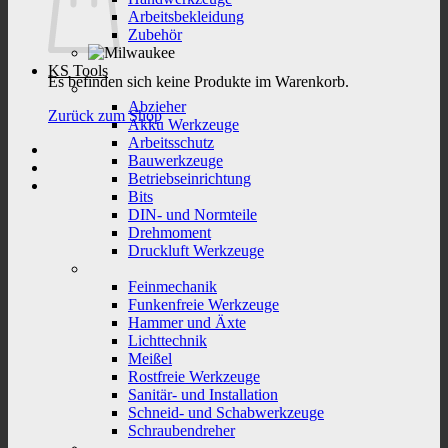
Arbeitsbekleidung
Zubehör
KS Tools
Es befinden sich keine Produkte im Warenkorb.
Abzieher
Zurück zum Shop
Akku Werkzeuge
Arbeitsschutz
Bauwerkzeuge
Betriebseinrichtung
Bits
DIN- und Normteile
Drehmoment
Druckluft Werkzeuge
Feinmechanik
Funkenfreie Werkzeuge
Hammer und Äxte
Lichttechnik
Meißel
Rostfreie Werkzeuge
Sanitär- und Installation
Schneid- und Schabwerkzeuge
Schraubendreher