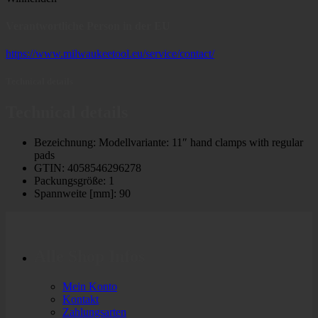
Verantwortliche Person in der EU
https://www.milwaukeetool.eu/service/contact/
Technical details
Technical details
Bezeichnung: Modellvariante: 11″ hand clamps with regular
pads
GTIN: 4058546296278
Packungsgröße: 1
Spannweite [mm]: 90
Alle Shop Infos
Mein Konto
Kontakt
Zahlungsarten