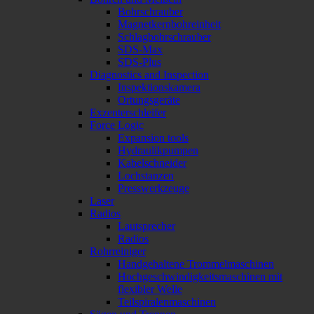
Bohrschrauber
Magnetkernbohreinheit
Schlagbohrschrauber
SDS-Max
SDS-Plus
Diagnostics and Inspection
Inspektionskamera
Ortungsgeräte
Exzenterschleifer
Force Logic
Expansion tools
Hydraulikpumpen
Kabelschneider
Lochstanzen
Presswerkzeuge
Laser
Radios
Lautsprecher
Radios
Rohrreiniger
Handgehaltene Trommelmaschinen
Hochgeschwindigkeitsmaschinen mit
flexibler Welle
Teilspiralenmaschinen