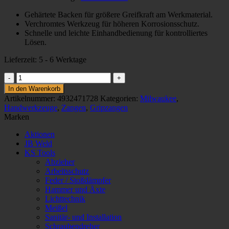
40,34 €
37,11 €.
Gehärtete Backen für größere Greifkraft am Werkmaterial.
Verchromtes Werkzeug für höheren Korrosionsschutz.
Schnelle und leichte Einhandbedienung für kontrolliertes
Lösen.
Lieferzeit:
5 - 6 Werktage
11
Torque
In den Warenkorb
Lock.
Artikelnummer:
4932471728
Kategorien:
Milwaukee
,
C-
Handwerkzeuge
,
Zangen
,
Gripzangen
Clamp
Marken
w.
Reg.Jaws-
Aktionen
1pc
JB Weld
Menge
KS Tools
Abzieher
Arbeitsschutz
Feder / Stoßdämpfer
Hammer und Äxte
Lichttechnik
Meißel
Sanitär- und Installation
Schraubendreher