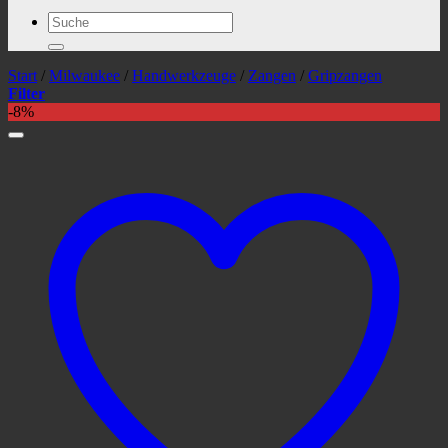
Suchen
nach:
Start
/
Milwaukee
/
Handwerkzeuge
/
Zangen
/
Gripzangen
Filter
-8%