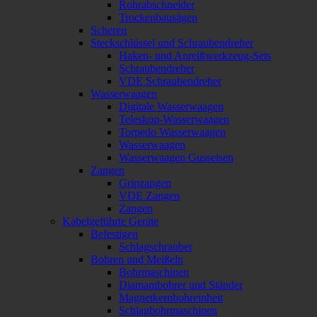
Rohrabschneider
Trockenbausägen
Scheren
Steckschlüssel und Schraubendreher
Haken- und Anreißwerkzeug-Sets
Schraubendreher
VDE Schraubendreher
Wasserwaagen
Digitale Wasserwaagen
Teleskop-Wasserwaagen
Torpedo Wasserwaagen
Wasserwaagen
Wasserwaagen Gusseisen
Zangen
Gripzangen
VDE Zangen
Zangen
Kabelgeführte Geräte
Befestigen
Schlagschrauber
Bohren und Meißeln
Bohrmaschinen
Diamantbohrer und Ständer
Magnetkernbohreinheit
Schlagbohrmaschinen