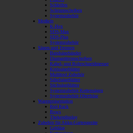
Schleifen
Schruppscheiben
Systemzubehör
Meißeln
K-Hex
SDS-Max
SDS-Plus
Systemzubehör
Sägen und Trennen
Bandsägebänder
Diamanttrennscheiben
Kabel- und Rohrschneidmesser
Kreissägeblätter
Multitool Zubehör
Säbelsägeblätter
Stichsägeblätter
Systemzubehör Kettensägen
Systemzubehör Oberfräse
Warenpräsentation
Red Rack
Rows
Thekendisplay
Zubehör für Akku-Gartengeräte
Gebläse