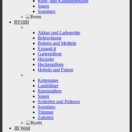
Rohr- und Kanalinspektion
Sägen
Sonstiges
RYOBI
Akkus und Ladegeräte
Beleuchtung
Bohren und Meißeln
Expand-it
Gartenpflege
Häcksler
Heckenpflege
Hobeln und Fräsen
Kettensäge
Laubbläser
Rasenmähen
Sägen
Schleifen und Polieren
Sonstiges
Trimmer
Zubehör
JB Weld