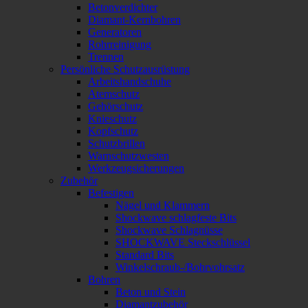
Betonverdichter
Diamant-Kernbohren
Generatoren
Rohrreinigung
Trennen
Persönliche Schutzausrüstung
Arbeitshandschuhe
Atemschutz
Gehörschutz
Knieschutz
Kopfschutz
Schutzbrillen
Warnschutzwesten
Werkzeugsicherungen
Zubehör
Befestigen
Nägel und Klammern
Shockwave schlagfeste Bits
Shockwave Schlagnüsse
SHOCKWAVE Steckschlüssel
Standard Bits
Winkelschraub-/Bohrvohrsatz
Bohren
Beton und Stein
Diamantzubehör