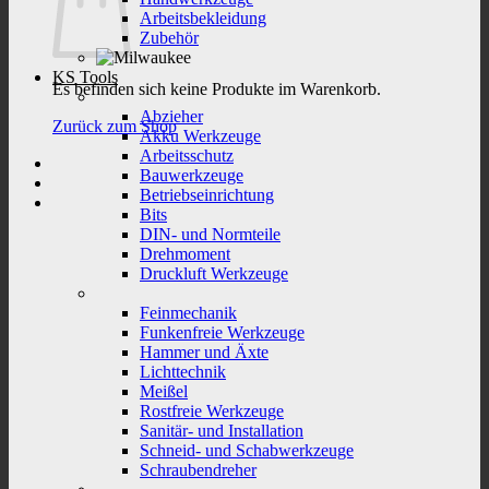
Arbeitsbekleidung
Zubehör
KS Tools
Es befinden sich keine Produkte im Warenkorb.
Abzieher
Zurück zum Shop
Akku Werkzeuge
Arbeitsschutz
Bauwerkzeuge
Betriebseinrichtung
Bits
DIN- und Normteile
Drehmoment
Druckluft Werkzeuge
Feinmechanik
Funkenfreie Werkzeuge
Hammer und Äxte
Lichttechnik
Meißel
Rostfreie Werkzeuge
Sanitär- und Installation
Schneid- und Schabwerkzeuge
Schraubendreher