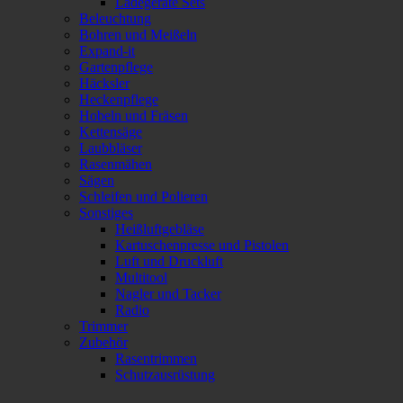
Ladegeräte Sets
Beleuchtung
Bohren und Meißeln
Expand-it
Gartenpflege
Häcksler
Heckenpflege
Hobeln und Fräsen
Kettensäge
Laubbläser
Rasenmähen
Sägen
Schleifen und Polieren
Sonstiges
Heißluftgebläse
Kartuschenpresse und Pistolen
Luft und Druckluft
Multitool
Nagler und Tacker
Radio
Trimmer
Zubehör
Rasentrimmen
Schutzausrüstung