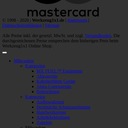
© 1998 - 2026 |
Werkzeug1x1.de
|
Impressum
|
Datenschutzerklärung
|
Sitemap
Alle Preise inkl. der gesetzl. MwSt. und zzgl.
Versandkosten
. Die
durchgestrichenen Preise entsprechen dem bisherigen Preis beim
Werkzeug1x1 Online Shop.
Milwaukee
Kategorien
MX FUEL™ Equipment
Akkugeräte
Kabelgeführte Geräte
Akku-Gartengeräte
Beleuchtung
Kategorien
Aufbewahrung
Persönliche Schutzausrüstung
Handwerkzeuge
Arbeitsbekleidung
Zubehör
Milwaukee