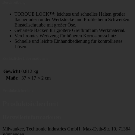
Beschreibung
TORQUE LOCK™: leichtes und schnelles Halten großer
flacher oder runder Werkstücke und Profile beim Schweißen.
Einstellschraube mit großer Öse.
Gehärtete Backen für größere Greifkraft am Werkmaterial.
Verchromtes Werkzeug für höheren Korrosionsschutz.
Schnelle und leichte Einhandbedienung für kontrolliertes
Lösen.
Zusätzliche Informationen
Gewicht
0,812 kg
Maße
37 × 17 × 2 cm
Produktsicherheit
Produktsicherheit
Herstellerinformationen
Milwaukee, Techtronic Industries GmbH, Max-Eyth-Str. 10, 71364
Winnenden