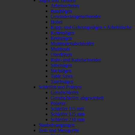
Sägen und Trennen
Arbeitsscheren
Bandsägen
Gewindestangenschneider
Hobel
Kapp- und Gehrungssägen + Arbeitstische
Kettensägen
Kreissägen
Multimaterialschneider
Multitools
Oberfräsen
Rohr- und Kabelschneider
Säbelsägen
Stichsägen
Table Saws
Tauchsägen
Schleifen und Polieren
Geradschleifer
Geradschleifer, abgewinkelt
Polierer
Schleifer 115 mm
Schleifer 125 mm
Schleifer 230 mm
Staubabsaugungen
Test- und Messgeräte