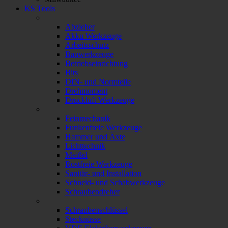
KS Tools
Abzieher
Akku Werkzeuge
Arbeitsschutz
Bauwerkzeuge
Betriebseinrichtung
Bits
DIN- und Normteile
Drehmoment
Druckluft Werkzeuge
Feinmechanik
Funkenfreie Werkzeuge
Hammer und Äxte
Lichttechnik
Meißel
Rostfreie Werkzeuge
Sanitär- und Installation
Schneid- und Schabwerkzeuge
Schraubendreher
Schraubenschlüssel
Stecknüsse