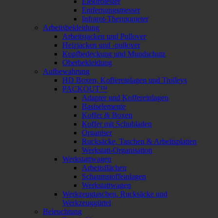
Elektrotester
Entfernungsmesser
Infrarot-Thermometer
Arbeitsbekleidung
Arbeitsjacken und Pullover
Heizjacken und -pullover
Kopfbedeckung und Mundschutz
Oberbekleidung
Aufbewahrung
HD Boxen, Koffereinlagen und Trolleys
PACKOUT™
Adapter und Koffereinlagen
Basiselemente
Koffer & Boxen
Koffer mit Schubladen
Organiser
Rucksäcke, Taschen & Arbeitsplatten
Werkstatt-Organisation
Werkstattwagen
Arbeitsflächen
Schaumstoffeinlagen
Werkstattwagen
Werkzeugtaschen, Rucksäcke und
Werkzeuggürtel
Beleuchtung