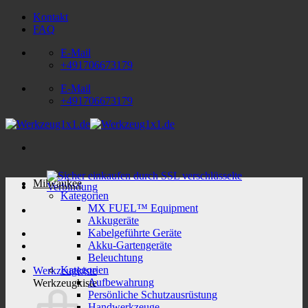
Zum
Kontakt
Inhalt
FAQ
springen
E-Mail
+491706673179
E-Mail
+491706673179
Milwaukee
Kategorien
MX FUEL™ Equipment
Akkugeräte
Kabelgeführte Geräte
Akku-Gartengeräte
Beleuchtung
Kategorien
Werkzeugkiste
Aufbewahrung
Werkzeugkiste
Persönliche Schutzausrüstung
Handwerkzeuge