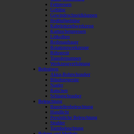
Fettpressen
Gebläse
Gewindeschneidkluppen
Heißluftgebläse
Kabeleinziehwerkzeug
Kartuschenpressen
Lötkolben
Reifenaufrauer
Rotationswerkzeuge
Rührgerät
Transferpumpen
Werkzeugverfolgung
Befestigen
Akku-Bohrschrauber
Blindnietgeräte
Nagler
Ratschen
Schlagschrauber
Beleuchtung
Baustellenbeleuchtung
Handlicht
Persönliche Beleuchtung
Strahler
Turmbeleuchtung
Bohren und Meißeln