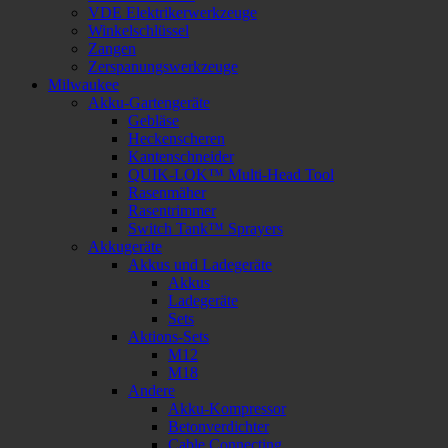
VDE Elektrikerwerkzeuge
Winkelschlüssel
Zangen
Zerspanungswerkzeuge
Milwaukee
Akku-Gartengeräte
Gebläse
Heckenscheren
Kantenschneider
QUIK-LOK™ Multi-Head Tool
Rasenmäher
Rasentrimmer
Switch Tank™ Sprayers
Akkugeräte
Akkus und Ladegeräte
Akkus
Ladegeräte
Sets
Aktions-Sets
M12
M18
Andere
Akku-Kompressor
Betonverdichter
Cable Connecting