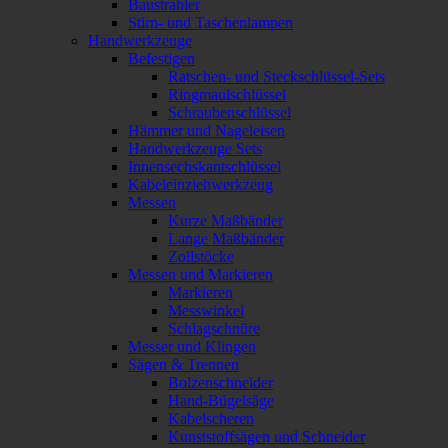
Baustrahler
Stirn- und Taschenlampen
Handwerkzeuge
Befestigen
Ratschen- und Steckschlüssel-Sets
Ringmaulschlüssel
Schraubenschlüssel
Hämmer und Nageleisen
Handwerkzeuge Sets
Innensechskantschlüssel
Kabeleinziehwerkzeug
Messen
Kurze Maßbänder
Lange Maßbänder
Zollstöcke
Messen und Markieren
Markieren
Messwinkel
Schlagschnüre
Messer und Klingen
Sägen & Trennen
Bolzenschneider
Hand-Bügelsäge
Kabelscheren
Kunststoffsägen und Schneider