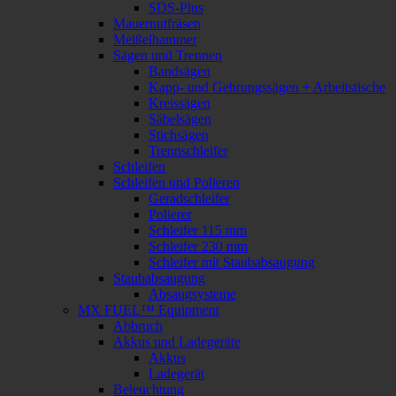
SDS-Plus
Mauernutfräsen
Meißelhammer
Sägen und Trennen
Bandsägen
Kapp- und Gehrungssägen + Arbeitstische
Kreissägen
Säbelsägen
Stichsägen
Trennschleifer
Schleifen
Schleifen und Polieren
Geradschleifer
Polierer
Schleifer 115 mm
Schleifer 230 mm
Schleifer mit Staubabsaugung
Staubabsaugung
Absaugsysteme
MX FUEL™ Equipment
Abbruch
Akkus und Ladegeräte
Akkus
Ladegerät
Beleuchtung