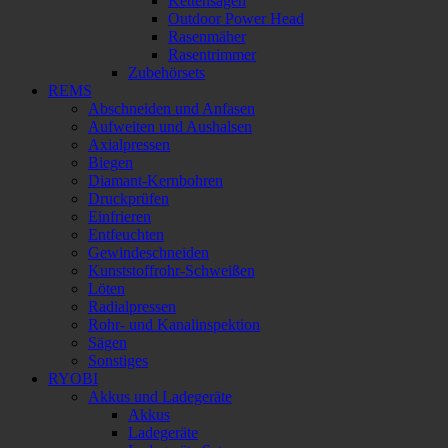
Kettensägen
Outdoor Power Head
Rasenmäher
Rasentrimmer
Zubehörsets
REMS
Abschneiden und Anfasen
Aufweiten und Aushalsen
Axialpressen
Biegen
Diamant-Kernbohren
Druckprüfen
Einfrieren
Entfeuchten
Gewindeschneiden
Kunststoffrohr-Schweißen
Löten
Radialpressen
Rohr- und Kanalinspektion
Sägen
Sonstiges
RYOBI
Akkus und Ladegeräte
Akkus
Ladegeräte