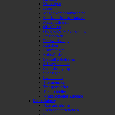
Kreissägen
Laser
Magnetkernbohrmaschine
Matrizen für Lochstanzen
Mauernutfräsen
Oberfräsen
ONE-KEY™ Accessories
Pressbacken
Presswerkzeuge
Ratschen
Rohrreiniger
Rohrständer
Sawzall Säbelsägen
Schlagschrauber
Staubabsaugung
Stichsägen
Switch Pack
Thermojacken
Transportkoffer
Trennschleifer
Winkelschleifer Zubehör
Materialabtrag
Diamantzubehör
Fächerschleifscheiben
Polierer