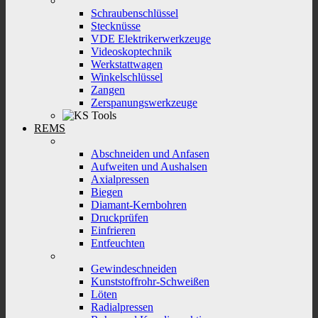
Schraubenschlüssel
Stecknüsse
VDE Elektrikerwerkzeuge
Videoskoptechnik
Werkstattwagen
Winkelschlüssel
Zangen
Zerspanungswerkzeuge
REMS
Abschneiden und Anfasen
Aufweiten und Aushalsen
Axialpressen
Biegen
Diamant-Kernbohren
Druckprüfen
Einfrieren
Entfeuchten
Gewindeschneiden
Kunststoffrohr-Schweißen
Löten
Radialpressen