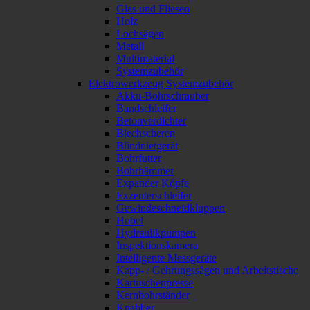
Glas und Fliesen
Holz
Lochsägen
Metall
Multimaterial
Systemzubehör
Elektrowerkzeug Systemzubehör
Akku-Bohrschrauber
Bandschleifer
Betonverdichter
Blechscheren
Blindnietgerät
Bohrfutter
Bohrhämmer
Expander Köpfe
Exzenterschleifer
Gewindeschneidkluppen
Hobel
Hydraulikpumpen
Inspektionskamera
Intelligente Messgeräte
Kapp- / Gehrungssägen und Arbeitstische
Kartuschenpresse
Kernbohrständer
Knabber