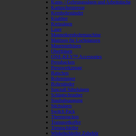
Kapp- / Gehrungssägen und Arbeitstische
Kartuschenpresse
Kernbohrständer
Knabber
Kreissägen
Laser
Magnetkernbohrmaschine
Matrizen für Lochstanzen
Mauernutfräsen
Oberfräsen
ONE-KEY™ Accessories
Pressbacken
Presswerkzeuge
Ratschen
Rohrreiniger
Rohrständer
Sawzall Säbelsägen
Schlagschrauber
Staubabsaugung
Stichsägen
Switch Pack
Thermojacken
Transportkoffer
Trennschleifer
Winkelschleifer Zubehör