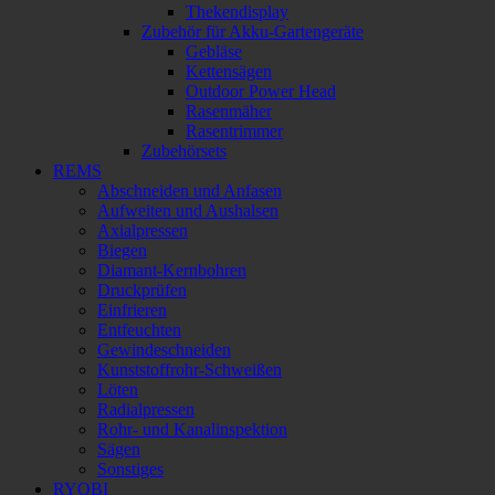
Thekendisplay
Zubehör für Akku-Gartengeräte
Gebläse
Kettensägen
Outdoor Power Head
Rasenmäher
Rasentrimmer
Zubehörsets
REMS
Abschneiden und Anfasen
Aufweiten und Aushalsen
Axialpressen
Biegen
Diamant-Kernbohren
Druckprüfen
Einfrieren
Entfeuchten
Gewindeschneiden
Kunststoffrohr-Schweißen
Löten
Radialpressen
Rohr- und Kanalinspektion
Sägen
Sonstiges
RYOBI