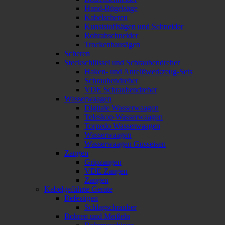
Hand-Bügelsäge
Kabelscheren
Kunststoffsägen und Schneider
Rohrabschneider
Trockenbausägen
Scheren
Steckschlüssel und Schraubendreher
Haken- und Anreißwerkzeug-Sets
Schraubendreher
VDE Schraubendreher
Wasserwaagen
Digitale Wasserwaagen
Teleskop-Wasserwaagen
Torpedo Wasserwaagen
Wasserwaagen
Wasserwaagen Gusseisen
Zangen
Gripzangen
VDE Zangen
Zangen
Kabelgeführte Geräte
Befestigen
Schlagschrauber
Bohren und Meißeln