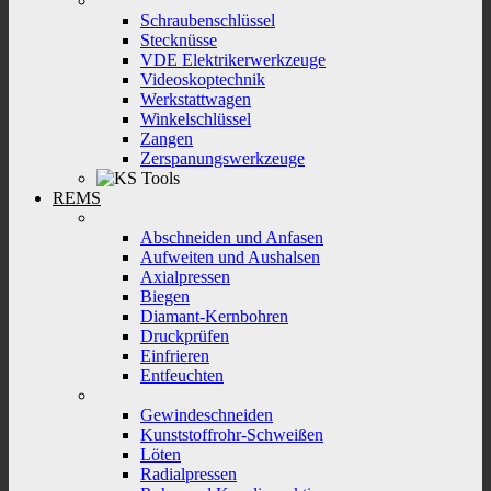
Schraubenschlüssel
Stecknüsse
VDE Elektrikerwerkzeuge
Videoskoptechnik
Werkstattwagen
Winkelschlüssel
Zangen
Zerspanungswerkzeuge
REMS
Abschneiden und Anfasen
Aufweiten und Aushalsen
Axialpressen
Biegen
Diamant-Kernbohren
Druckprüfen
Einfrieren
Entfeuchten
Gewindeschneiden
Kunststoffrohr-Schweißen
Löten
Radialpressen