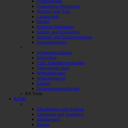
Feinmechanik
Funkenfreie Werkzeuge
Hammer und Äxte
Lichttechnik
Meißel
Rostfreie Werkzeuge
Sanitär- und Installation
Schneid- und Schabwerkzeuge
Schraubendreher
Schraubenschlüssel
Stecknüsse
VDE Elektrikerwerkzeuge
Videoskoptechnik
Werkstattwagen
Winkelschlüssel
Zangen
Zerspanungswerkzeuge
KS Tools
REMS
Abschneiden und Anfasen
Aufweiten und Aushalsen
Axialpressen
Biegen