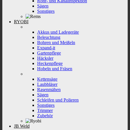
Rohr- und Kanalinspektion
Sägen
Sonstiges
RYOBI
Akkus und Ladegeräte
Beleuchtung
Bohren und Meißeln
Expand-it
Gartenpflege
Häcksler
Heckenpflege
Hobeln und Fräsen
Kettensäge
Laubbläser
Rasenmähen
Sägen
Schleifen und Polieren
Sonstiges
Trimmer
Zubehör
JB Weld