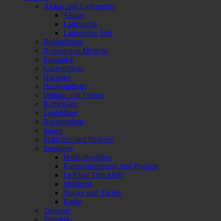
Akkus und Ladegeräte
Akkus
Ladegeräte
Ladegeräte Sets
Beleuchtung
Bohren und Meißeln
Expand-it
Gartenpflege
Häcksler
Heckenpflege
Hobeln und Fräsen
Kettensäge
Laubbläser
Rasenmähen
Sägen
Schleifen und Polieren
Sonstiges
Heißluftgebläse
Kartuschenpresse und Pistolen
Luft und Druckluft
Multitool
Nagler und Tacker
Radio
Trimmer
Zubehör