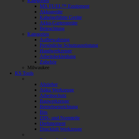
Kategorien
MX FUEL™ Equipment
Akkugeräte
Kabelgeführte Geräte
Akku-Gartengeräte
Beleuchtung
Kategorien
Aufbewahrung
Persönliche Schutzausrüstung
Handwerkzeuge
Arbeitsbekleidung
Zubehör
Milwaukee
KS Tools
Abzieher
Akku Werkzeuge
Arbeitsschutz
Bauwerkzeuge
Betriebseinrichtung
Bits
DIN- und Normteile
Drehmoment
Druckluft Werkzeuge