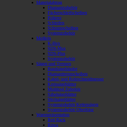
Materialabtrag
Diamantzubehör
Fächerschleifscheiben
Polierer
Schleifen
Schruppscheiben
Systemzubehör
Meißeln
K-Hex
SDS-Max
SDS-Plus
Systemzubehör
Sägen und Trennen
Bandsägebänder
Diamanttrennscheiben
Kabel- und Rohrschneidmesser
Kreissägeblätter
Multitool Zubehör
Säbelsägeblätter
Stichsägeblätter
Systemzubehör Kettensägen
Systemzubehör Oberfräse
Warenpräsentation
Red Rack
Rows