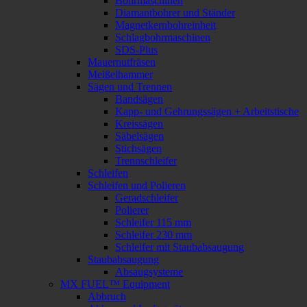
Bohrmaschinen
Diamantbohrer und Ständer
Magnetkernbohreinheit
Schlagbohrmaschinen
SDS-Plus
Mauernutfräsen
Meißelhammer
Sägen und Trennen
Bandsägen
Kapp- und Gehrungssägen + Arbeitstische
Kreissägen
Säbelsägen
Stichsägen
Trennschleifer
Schleifen
Schleifen und Polieren
Geradschleifer
Polierer
Schleifer 115 mm
Schleifer 230 mm
Schleifer mit Staubabsaugung
Staubabsaugung
Absaugsysteme
MX FUEL™ Equipment
Abbruch