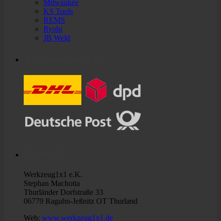
Milwaukee
KS Tools
REMS
Ryobi
JB Weld
Versandanbieter
Kontakt
Werkzeug1x1 e.K.
Stephan Machotta
Thurländer Dorfstraße 33
06779 Raguhn-Jeßnitz OT Thurland
Web:
www.werkzeug1x1.de