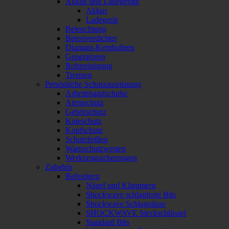
Akkus und Ladegeräte
Akkus
Ladegerät
Beleuchtung
Betonverdichter
Diamant-Kernbohren
Generatoren
Rohrreinigung
Trennen
Persönliche Schutzausrüstung
Arbeitshandschuhe
Atemschutz
Gehörschutz
Knieschutz
Kopfschutz
Schutzbrillen
Warnschutzwesten
Werkzeugsicherungen
Zubehör
Befestigen
Nägel und Klammern
Shockwave schlagfeste Bits
Shockwave Schlagnüsse
SHOCKWAVE Steckschlüssel
Standard Bits