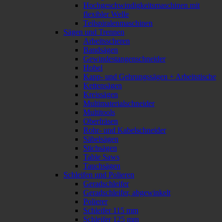
Hochgeschwindigkeitsmaschinen mit
flexibler Welle
Teilspiralenmaschinen
Sägen und Trennen
Arbeitsscheren
Bandsägen
Gewindestangenschneider
Hobel
Kapp- und Gehrungssägen + Arbeitstische
Kettensägen
Kreissägen
Multimaterialschneider
Multitools
Oberfräsen
Rohr- und Kabelschneider
Säbelsägen
Stichsägen
Table Saws
Tauchsägen
Schleifen und Polieren
Geradschleifer
Geradschleifer, abgewinkelt
Polierer
Schleifer 115 mm
Schleifer 125 mm