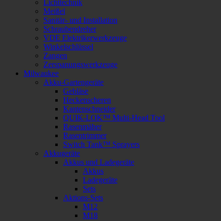
Lichttechnik
Meißel
Sanitär- und Installation
Schraubendreher
VDE Elektrikerwerkzeuge
Winkelschlüssel
Zangen
Zerspanungswerkzeuge
Milwaukee
Akku-Gartengeräte
Gebläse
Heckenscheren
Kantenschneider
QUIK-LOK™ Multi-Head Tool
Rasenmäher
Rasentrimmer
Switch Tank™ Sprayers
Akkugeräte
Akkus und Ladegeräte
Akkus
Ladegeräte
Sets
Aktions-Sets
M12
M18