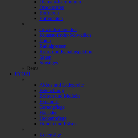
Diamant-Kernbohren
Druckprüfen
Einfrieren
Entfeuchten
Gewindeschneiden
Kunststoffrohr-Schweißen
Löten
Radialpressen
Rohr- und Kanalinspektion
Sägen
Sonstiges
Rems
RYOBI
Akkus und Ladegeräte
Beleuchtung
Bohren und Meißeln
Expand-it
Gartenpflege
Häcksler
Heckenpflege
Hobeln und Fräsen
Kettensäge