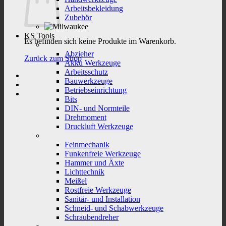
Arbeitsbekleidung
Zubehör
KS Tools
Es befinden sich keine Produkte im Warenkorb.
Abzieher
Zurück zum Shop
Akku Werkzeuge
Arbeitsschutz
Bauwerkzeuge
Betriebseinrichtung
Bits
DIN- und Normteile
Drehmoment
Druckluft Werkzeuge
Feinmechanik
Funkenfreie Werkzeuge
Hammer und Äxte
Lichttechnik
Meißel
Rostfreie Werkzeuge
Sanitär- und Installation
Schneid- und Schabwerkzeuge
Schraubendreher