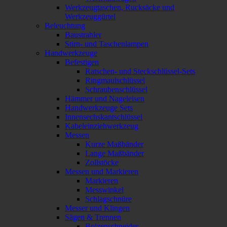
Werkzeugtaschen, Rucksäcke und
Werkzeuggürtel
Beleuchtung
Baustrahler
Stirn- und Taschenlampen
Handwerkzeuge
Befestigen
Ratschen- und Steckschlüssel-Sets
Ringmaulschlüssel
Schraubenschlüssel
Hämmer und Nageleisen
Handwerkzeuge Sets
Innensechskantschlüssel
Kabeleinziehwerkzeug
Messen
Kurze Maßbänder
Lange Maßbänder
Zollstöcke
Messen und Markieren
Markieren
Messwinkel
Schlagschnüre
Messer und Klingen
Sägen & Trennen
Bolzenschneider