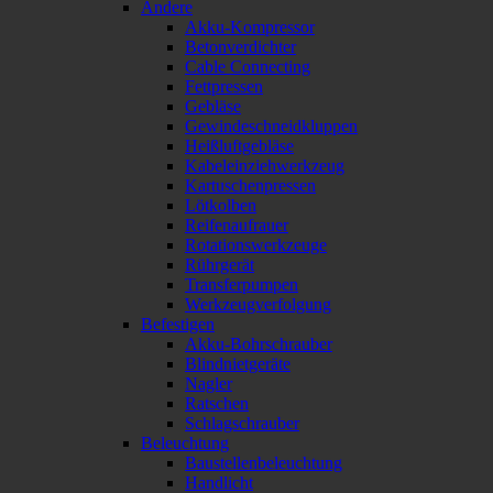
Andere
Akku-Kompressor
Betonverdichter
Cable Connecting
Fettpressen
Gebläse
Gewindeschneidkluppen
Heißluftgebläse
Kabeleinziehwerkzeug
Kartuschenpressen
Lötkolben
Reifenaufrauer
Rotationswerkzeuge
Rührgerät
Transferpumpen
Werkzeugverfolgung
Befestigen
Akku-Bohrschrauber
Blindnietgeräte
Nagler
Ratschen
Schlagschrauber
Beleuchtung
Baustellenbeleuchtung
Handlicht