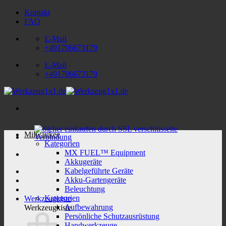
Zum
Kontakt
Inhalt
FAQ
springen
E-Mail
+491706673179
E-Mail
+491706673179
Milwaukee
Kategorien
MX FUEL™ Equipment
Akkugeräte
Kabelgeführte Geräte
Akku-Gartengeräte
Beleuchtung
Kategorien
Werkzeugkiste
Aufbewahrung
Werkzeugkiste
Persönliche Schutzausrüstung
Handwerkzeuge