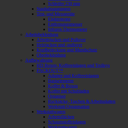
Schleifer 230 mm
Staubabsaugungen
Test- und Messgeräte
Elektrotester
Entfernungsmesser
Infrarot-Thermometer
Arbeitsbekleidung
Arbeitsjacken und Pullover
Heizjacken und -pullover
Kopfbedeckung und Mundschutz
Oberbekleidung
Aufbewahrung
HD Boxen, Koffereinlagen und Trolleys
PACKOUT™
Adapter und Koffereinlagen
Basiselemente
Koffer & Boxen
Koffer mit Schubladen
Organiser
Rucksäcke, Taschen & Arbeitsplatten
Werkstatt-Organisation
Werkstattwagen
Arbeitsflächen
Schaumstoffeinlagen
Werkstattwagen