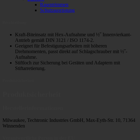
Rasentrimmen
Schutzausrüstung
Beschreibung
Kraft-Biteinsatz mit Hex-Aufnahme und ½˝ Innenvierkant-
Antrieb gemäß DIN 3121 / ISO 1174-2.
Geeignet für Befestigungsarbeiten mit höheren
Drehmomenten, passt direkt auf Schlagschrauber mit ½˝-
Aufnahme.
Stiftloch zur Sicherung bei Geräten und Adaptern mit
Stiftarretierung.
Produktsicherheit
Produktsicherheit
Herstellerinformationen
Milwaukee, Techtronic Industries GmbH, Max-Eyth-Str. 10, 71364
Winnenden
Verantwortliche Person in der EU