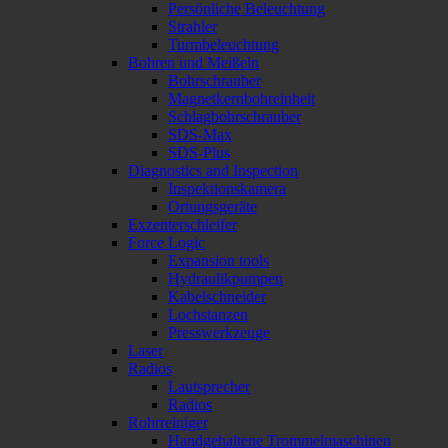
Persönliche Beleuchtung
Strahler
Turmbeleuchtung
Bohren und Meißeln
Bohrschrauber
Magnetkernbohreinheit
Schlagbohrschrauber
SDS-Max
SDS-Plus
Diagnostics and Inspection
Inspektionskamera
Ortungsgeräte
Exzenterschleifer
Force Logic
Expansion tools
Hydraulikpumpen
Kabelschneider
Lochstanzen
Presswerkzeuge
Laser
Radios
Lautsprecher
Radios
Rohrreiniger
Handgehaltene Trommelmaschinen