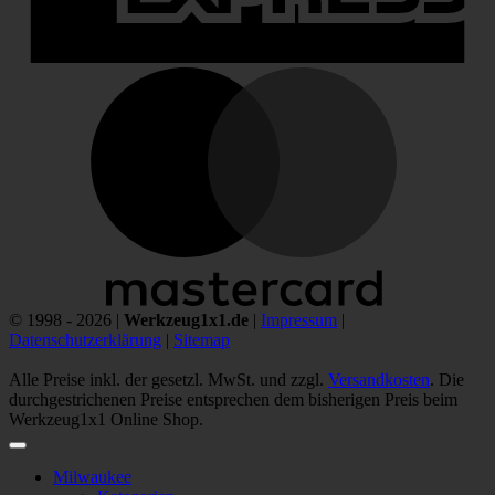
M
© 1998 - 2026 |
Werkzeug1x1.de
|
Impressum
|
Datenschutzerklärung
|
Sitemap
Alle Preise inkl. der gesetzl. MwSt. und zzgl.
Versandkosten
. Die
durchgestrichenen Preise entsprechen dem bisherigen Preis beim
Werkzeug1x1 Online Shop.
Milwaukee