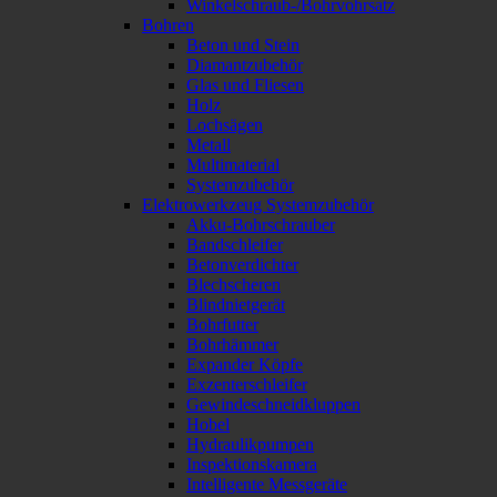
Winkelschraub-/Bohrvohrsatz
Bohren
Beton und Stein
Diamantzubehör
Glas und Fliesen
Holz
Lochsägen
Metall
Multimaterial
Systemzubehör
Elektrowerkzeug Systemzubehör
Akku-Bohrschrauber
Bandschleifer
Betonverdichter
Blechscheren
Blindnietgerät
Bohrfutter
Bohrhämmer
Expander Köpfe
Exzenterschleifer
Gewindeschneidkluppen
Hobel
Hydraulikpumpen
Inspektionskamera
Intelligente Messgeräte