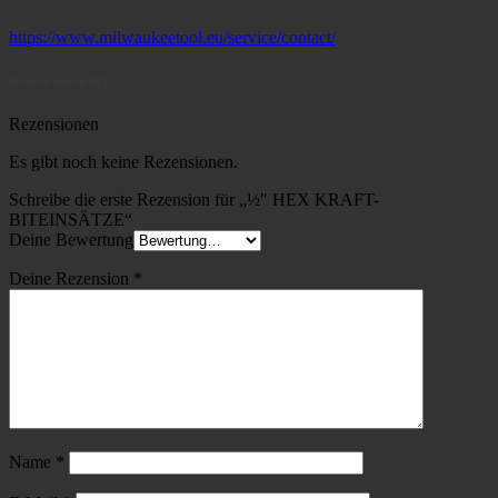
https://www.milwaukeetool.eu/service/contact/
Rezensionen (0)
Rezensionen
Es gibt noch keine Rezensionen.
Schreibe die erste Rezension für „½″ HEX KRAFT-
BITEINSÄTZE“
Deine Bewertung
Deine Rezension
*
Name
*